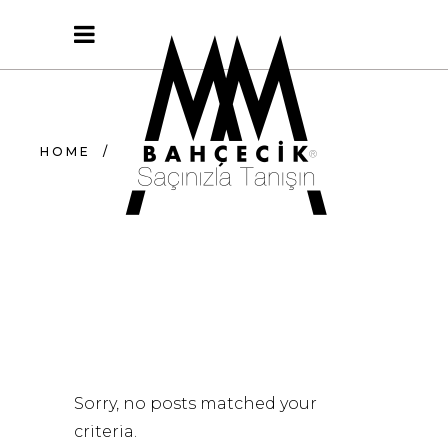
HOME
/
Sorry, no posts matched your
criteria.